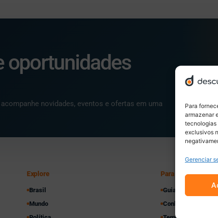
e oportunidades
 e acompanhe novidades, eventos e ofertas em uma
Para fornec
armazenar e
tecnologias
exclusivos n
negativamen
Gerenciar s
Explore
Para você
A
Brasil
Guia da Cidade
Mundo
Conheça sua cidad
Política
Tempo e Clima