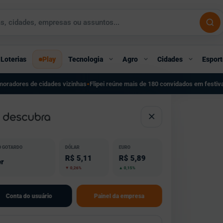
Loterias
Play
Tecnologia
Agro
Cidades
Esport
 vizinhas
Flipei reúne mais de 180 convidados em festival literário gratuito em
●
O GOTARDO
DÓLAR
EURO
R$ 5,11
R$ 5,89
r
▼ 0,26%
▲ 0,15%
Conta do usuário
Painel da empresa
esta editoria.