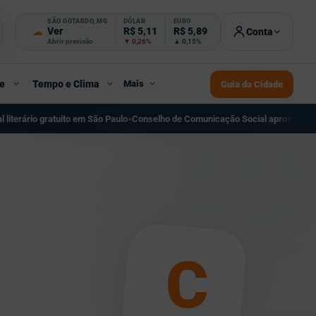
SÃO GOTARDO, MG
DÓLAR
EURO
☁
Ver
R$ 5,11
R$ 5,89
Conta
Abrir previsão
▼ 0,26%
▲ 0,15%
e
Tempo e Clima
Mais
Guia da Cidade
 São Paulo
Conselho de Comunicação Social aprova recomendação sobre regu
●
C