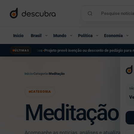
Início
Brasil
Mundo
Política
Economia
tes
Projeto prevê isenção ou desconto de pedágio para moradores de cidades
●
ÚLTIMAS
Início
›
Categoria
›
Meditação
SÃ
CATEGORIA
Ve
Meditação
Acompanhe as notícias, análises e atualizações d