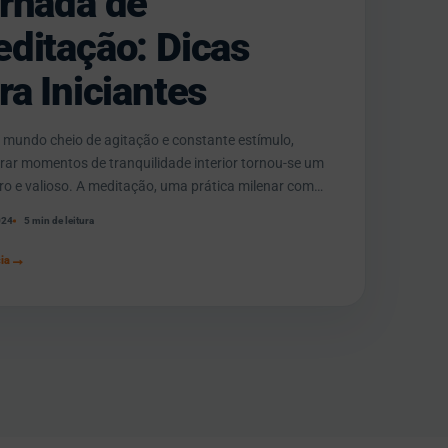
rnada de
ditação: Dicas
ra Iniciantes
mundo cheio de agitação e constante estímulo,
rar momentos de tranquilidade interior tornou-se um
aro e valioso. A meditação, uma prática milenar com
 profundas em várias tradições espirituais, oferece um
024
5 min de leitura
o para aqueles que buscam conectar-se consigo
 em um nível mais profundo. No entanto, para os
→
cia
tes, a ideia de […]