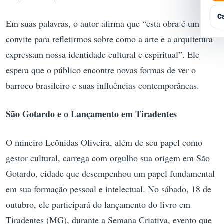
Q
P
G
E
E
C
Em suas palavras, o autor afirma que “esta obra é um
R
A
convite para refletirmos sobre como a arte e a arquitetura
T
A
expressam nossa identidade cultural e espiritual”. Ele
espera que o público encontre novas formas de ver o
E
barroco brasileiro e suas influências contemporâneas.
São Gotardo e o Lançamento em Tiradentes
O mineiro Leônidas Oliveira, além de seu papel como
gestor cultural, carrega com orgulho sua origem em São
Gotardo, cidade que desempenhou um papel fundamental
em sua formação pessoal e intelectual. No sábado, 18 de
outubro, ele participará do lançamento do livro em
Tiradentes (MG), durante a Semana Criativa, evento que