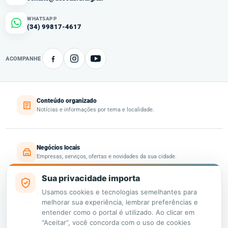
WHATSAPP
(34) 99817-4617
ACOMPANHE
Conteúdo organizado
Notícias e informações por tema e localidade.
Negócios locais
Empresas, serviços, ofertas e novidades da sua cidade.
Sua privacidade importa
Usamos cookies e tecnologias semelhantes para
Eventos e oportunidades
melhorar sua experiência, lembrar preferências e
Descubra o que acontece e o que está disponível perto de você.
entender como o portal é utilizado. Ao clicar em
“Aceitar”, você concorda com o uso de cookies