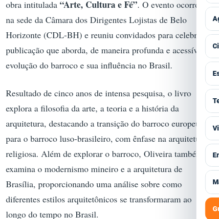
“Arte, Cultura e Fé”
obra intitulada
. O evento ocorreu
P
T
E
V
na sede da Câmara dos Dirigentes Lojistas de Belo
A
T
C
Horizonte (CDL-BH) e reuniu convidados para celebrar a
I
V
C
publicação que aborda, de maneira profunda e acessível, a
M
C
A
evolução do barroco e sua influência no Brasil.
V
E
G
P
C
Resultado de cinco anos de intensa pesquisa, o livro
S
V
T
S
explora a filosofia da arte, a teoria e a história da
H
S
F
M
arquitetura, destacando a transição do barroco europeu
V
V
P
I
A
para o barroco luso-brasileiro, com ênfase na arquitetura
T
P
E
V
religiosa. Além de explorar o barroco, Oliveira também
E
B
G
A
examina o modernismo mineiro e a arquitetura de
S
S
V
Brasília, proporcionando uma análise sobre como
M
M
I
C
T
diferentes estilos arquitetônicos se transformaram ao
C
J
C
G
S
longo do tempo no Brasil.
M