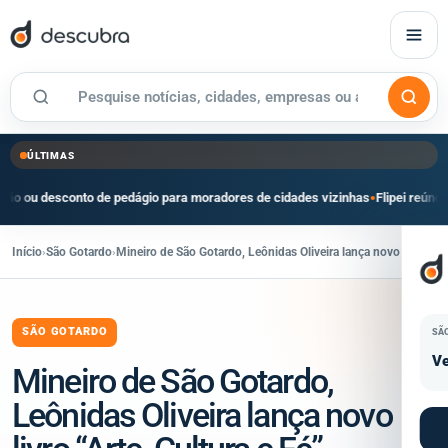
ÚLTIMAS
conto de pedágio para moradores de cidades vizinhas
Flipei reúne mais de 180
●
Início
›
São Gotardo
›
Mineiro de São Gotardo, Leônidas Oliveira lança novo livro “Art
SÃO GOTARDO
SÃ
Ve
Mineiro de São Gotardo,
Leônidas Oliveira lança novo