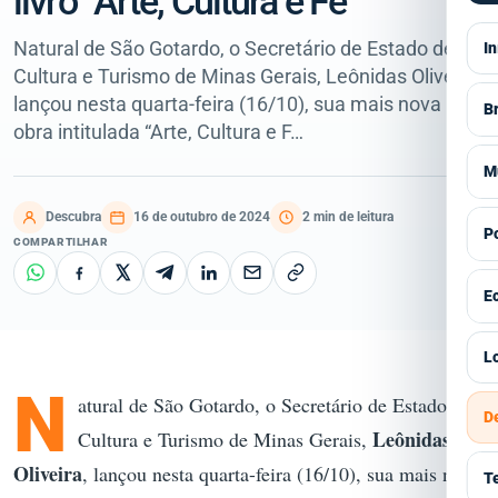
livro “Arte, Cultura e Fé”
Natural de São Gotardo, o Secretário de Estado de
In
Cultura e Turismo de Minas Gerais, Leônidas Oliveira,
lançou nesta quarta-feira (16/10), sua mais nova
Br
obra intitulada “Arte, Cultura e F…
V
M
S
Descubra
16 de outubro de 2024
2 min de leitura
V
Po
COMPARTILHAR
E
A
V
E
P
E
G
I
V
Lo
E
C
C
N
I
atural de São Gotardo, o Secretário de Estado de
Á
D
E
H
Leônidas
Cultura e Turismo de Minas Gerais,
S
Á
P
Oliveira
, lançou nesta quarta-feira (16/10), sua mais nova
R
T
E
G