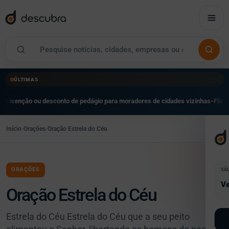
ÚLTIMAS
o ou desconto de pedágio para moradores de cidades vizinhas
Flipei reúne mai
●
Início
›
Orações
›
Oração Estrela do Céu
ORAÇÕES
SÃ
Ve
Oração Estrela do Céu
Estrela do Céu Estrela do Céu que a seu peito