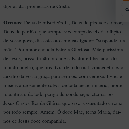
Q
P
G
dignos das promessas de Cristo.
E
E
C
R
A
Oremos:
Deus de misericórdia, Deus de piedade e amor,
T
A
Deus de perdão, que sempre vos compadeceis da aflição
de vosso povo, dissestes ao anjo castigador: “suspende tua
E
mão.” Por amor daquela Estrela Gloriosa, Mãe puríssima
de Jesus, nosso irmão, grande salvador e libertador do
mundo inteiro, que nos livra de todo mal, concedei-nos o
auxílio da vossa graça para sermos, com certeza, livres e
misericordiosamente salvos de toda peste, miséria, morte
repentina e de todo perigo de condenação eterna, por
Jesus Cristo, Rei da Glória, que vive ressuscitado e reina
por todo sempre. Amém. Ó doce Mãe, terna Maria, dai-
nos de Jesus doce companhia.