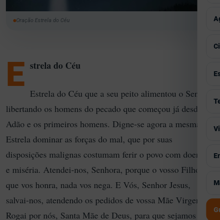
P
T
E
V
A
Oração Estrela do Céu
T
C
I
V
C
M
C
E
A
strela do Céu
V
E
G
P
C
Estrela do Céu que a seu peito alimentou o Senhor,
S
V
T
S
libertando os homens do pecado que começou já desde
H
S
F
M
Adão e os primeiros homens. Digne-se agora a mesma
V
V
P
I
A
Estrela dominar as forças do mal, que por suas
T
P
E
V
disposições malignas costumam ferir o povo com doenças
E
B
G
A
e miséria. Atendei-nos, Senhora, porque o vosso Filho
S
S
V
M
que vos honra, nada vos nega. E Vós, Senhor Jesus,
M
I
C
T
salvai-nos, atendendo os pedidos de vossa Mãe Virgem.
C
J
C
G
S
Rogai por nós, Santa Mãe de Deus, para que sejamos
M