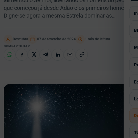
alimentou o Senhor, libertando os homens do pecado
que começou já desde Adão e os primeiros homens.
In
Digne-se agora a mesma Estrela dominar as…
Br
Descubra
07 de fevereiro de 2024
1 min de leitura
V
COMPARTILHAR
M
S
V
Po
E
A
V
E
P
E
G
I
V
Lo
E
C
C
I
Á
D
E
H
S
Á
P
R
T
E
G