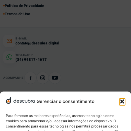
Política de Privacidade
Termos de Uso
E-MAIL
contato@descubra.digital
WHATSAPP
(34) 99817-4617
ACOMPANHE
Gerenciar o consentimento
Conteúdo organizado
Notícias e informações por tema e localidade.
Para fornecer as melhores experiências, usamos tecnologias como
cookies para armazenar e/ou acessar informações do dispositivo. O
consentimento para essas tecnologias nos permitirá processar dados
Negócios locais