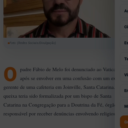
P
T
E
V
A
T
C
I
V
C
M
C
A
V
E
G
Foto: (Redes Sociais/Divulgação)
P
C
S
V
T
S
H
O
S
padre Fábio de Melo foi denunciado ao Vaticano
F
M
V
V
P
após se envolver em uma confusão com um ex-
I
A
T
P
gerente de uma cafeteria em Joinville, Santa Catarina. A
E
V
E
B
G
queixa teria sido formalizada por um bispo de Santa
A
S
S
V
Catarina na Congregação para a Doutrina da Fé, órgão
M
M
I
C
responsável por receber denúncias envolvendo religiosos.
T
C
J
C
G
S
M