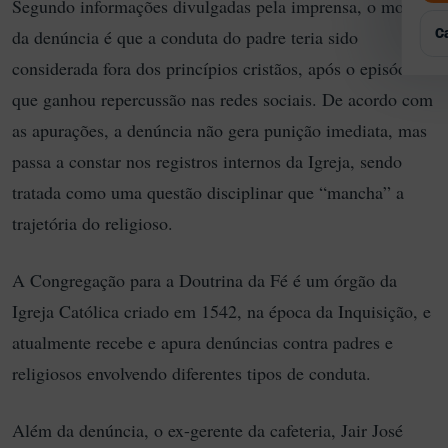
Segundo informações divulgadas pela imprensa, o motivo
Q
P
G
E
E
da denúncia é que a conduta do padre teria sido
C
R
A
considerada fora dos princípios cristãos, após o episódio
T
que ganhou repercussão nas redes sociais. De acordo com
A
as apurações, a denúncia não gera punição imediata, mas
E
passa a constar nos registros internos da Igreja, sendo
tratada como uma questão disciplinar que “mancha” a
trajetória do religioso.
A Congregação para a Doutrina da Fé é um órgão da
Igreja Católica criado em 1542, na época da Inquisição, e
atualmente recebe e apura denúncias contra padres e
religiosos envolvendo diferentes tipos de conduta.
Além da denúncia, o ex-gerente da cafeteria, Jair José