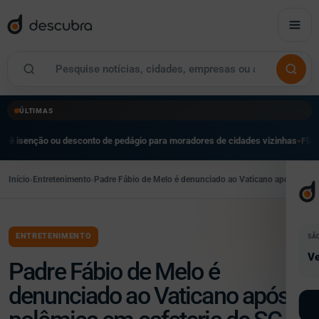
ÚLTIMAS
 ou desconto de pedágio para moradores de cidades vizinhas
Flipei reúne mai
●
Início
›
Entretenimento
›
Padre Fábio de Melo é denunciado ao Vaticano após polêmi
ENTRETENIMENTO
SÃ
Ve
Padre Fábio de Melo é
denunciado ao Vaticano após