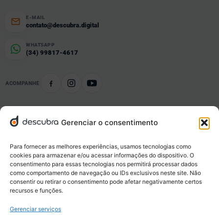
E-MAIL
contato@descubra.digital
WHATSAPP
(34) 99817-4617
ACOMPANHE
Gerenciar o consentimento
Conteúdo organizado
Notícias e informações por tema e localidade.
Para fornecer as melhores experiências, usamos tecnologias como
cookies para armazenar e/ou acessar informações do dispositivo. O
consentimento para essas tecnologias nos permitirá processar dados
Negócios locais
como comportamento de navegação ou IDs exclusivos neste site. Não
Empresas, serviços, ofertas e novidades da sua cidade.
consentir ou retirar o consentimento pode afetar negativamente certos
recursos e funções.
Gerenciar serviços
Eventos e oportunidades