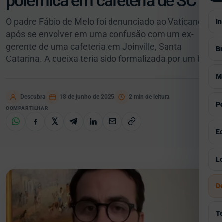
polêmica em cafeteria de SC
O padre Fábio de Melo foi denunciado ao Vaticano
In
após se envolver em uma confusão com um ex-
gerente de uma cafeteria em Joinville, Santa
Br
Catarina. A queixa teria sido formalizada por um b…
V
M
S
Descubra
18 de junho de 2025
2 min de leitura
V
Po
COMPARTILHAR
E
A
V
E
P
E
G
I
V
Lo
E
C
C
I
Á
D
E
H
S
Á
P
R
T
E
G