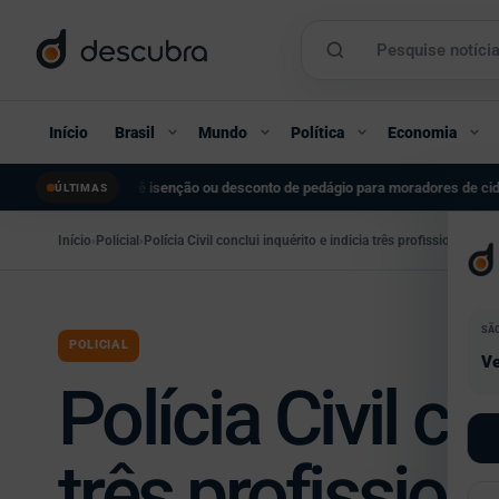
Início
Brasil
Mundo
Política
Economia
enção ou desconto de pedágio para moradores de cidades vizinhas
Flipei reún
ÚLTIMAS
●
Início
›
Policial
›
Polícia Civil conclui inquérito e indicia três profissionais
SÃ
POLICIAL
Ve
Polícia Civil co
três profissio