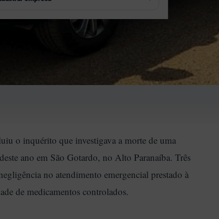
esultados Eleitorais
→
strologia
→
ransparência e Controle
→
utoconhecimento
→
soterismo
→
uiu o inquérito que investigava a morte de uma
 deste ano em São Gotardo, no Alto Paranaíba. Três
 negligência no atendimento emergencial prestado à
dade de medicamentos controlados.