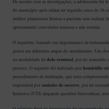
De acordo com as investigações, a adolescente foi l
do município após relatar ter ingerido cerca de 36
médico plantonista liberou a paciente sem realizar 
apresentando convulsões intensas e não resistiu.
O inquérito, baseado em depoimentos de testemunhas
graves em diferentes etapas do atendimento. Um dos 
dolo eventual
na modalidade de
, por ter assumido 
homicídio cu
precoce. O segundo foi indiciado por
procedimento de intubação, que teria comprometido o
omissão de socorro
responderá por
, por ter recus
Intensiva (UTI) alegando questões burocráticas, mes
O relatório final da investigação foi encaminhado ao