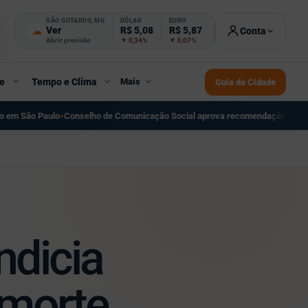
SÃO GOTARDO, MG
DÓLAR
EURO
☁
Ver
R$ 5,08
R$ 5,87
Conta
Abrir previsão
▼ 0,34%
▼ 0,07%
e
Tempo e Clima
Mais
Guia da Cidade
de Comunicação Social aprova recomendação sobre regulação do streaming
●
indicia
 morte