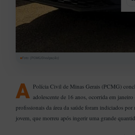
R
A
T
A
E
Foto: (PCMG/Divulgação)
A
Polícia Civil de Minas Gerais (PCMG) concl
adolescente de 16 anos, ocorrida em janeiro
profissionais da área da saúde foram indiciados por
jovem, que morreu após ingerir uma grande quanti