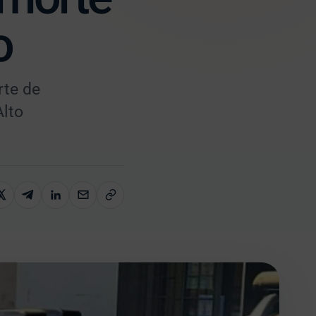
o
rte de
Alto