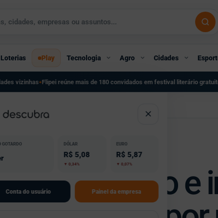
Loterias
Play
Tecnologia
Agro
Cidades
Esport
e mais de 180 convidados em festival literário gratuito em São Paulo
Conselho 
●
 da saúde por morte de adolescente em São Gotardo
O GOTARDO
DÓLAR
EURO
R$ 5,08
R$ 5,87
r
▼ 0,34%
▼ 0,07%
nclui inquérito e 
Conta do usuário
Painel da empresa
nais da saúde por