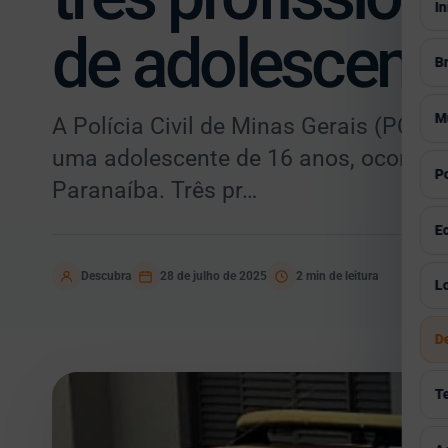
In
de adolescent
Br
V
M
A Polícia Civil de Minas Gerais (PCMG
S
uma adolescente de 16 anos, ocorrida
V
Po
Paranaíba. Três pr…
E
A
V
E
P
E
G
I
V
Descubra
28 de julho de 2025
2 min de leitura
Lo
E
C
C
I
Á
D
E
H
S
Á
P
R
T
E
G
P
T
E
V