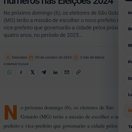
números nas Eleições 2024
No próximo domingo (6), os eleitores de São Gotardo
In
(MG) terão a missão de escolher o novo prefeito e
vice-prefeito que governarão a cidade pelos próximos
Br
quatro anos, no período de 2025…
V
M
S
Descubra
03 de outubro de 2024
3 min de leitura
V
Po
COMPARTILHAR
E
A
V
E
P
E
G
I
V
Lo
E
C
C
N
I
o próximo domingo (6), os eleitores de São
Á
D
E
H
Gotardo (MG) terão a missão de escolher o novo
S
Á
P
prefeito e vice-prefeito que governarão a cidade pelos
R
T
E
G