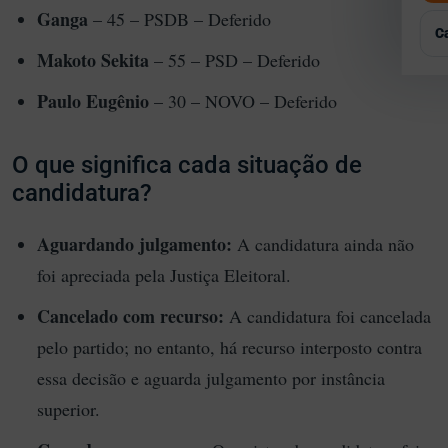
Q
P
Ganga
G
– 45 – PSDB – Deferido
E
E
C
R
Makoto Sekita
– 55 – PSD – Deferido
A
T
Paulo Eugênio
– 30 – NOVO – Deferido
A
E
O que significa cada situação de
candidatura?
Aguardando julgamento:
A candidatura ainda não
foi apreciada pela Justiça Eleitoral.
Cancelado com recurso:
A candidatura foi cancelada
pelo partido; no entanto, há recurso interposto contra
essa decisão e aguarda julgamento por instância
superior.