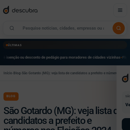
ÚLTIMAS
ou desconto de pedágio para moradores de cidades vizinhas
Flipei reúne mais 
●
Início
›
Blog
›
São Gotardo (MG): veja lista de candidatos a prefeito e números nas 
BLOG
SÃ
Ve
São Gotardo (MG): veja lista de
candidatos a prefeito e