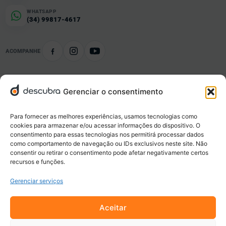
WHATSAPP
(34) 99817-4617
ACOMPANHE
Gerenciar o consentimento
Conteúdo organizado
Notícias e informações por tema e localidade.
Para fornecer as melhores experiências, usamos tecnologias como
cookies para armazenar e/ou acessar informações do dispositivo. O
consentimento para essas tecnologias nos permitirá processar dados
Negócios locais
como comportamento de navegação ou IDs exclusivos neste site. Não
Empresas, serviços, ofertas e novidades da sua cidade.
consentir ou retirar o consentimento pode afetar negativamente certos
recursos e funções.
Gerenciar serviços
Eventos e oportunidades
Descubra o que acontece e o que está disponível perto de você.
Aceitar