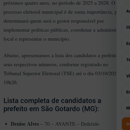
próximos quatro anos, no período de 2025 a 2028. O
P
T
E
V
processo eleitoral municipal é de suma importância, pois
A
T
C
determinará quem será o gestor responsável por
I
V
C
implementar políticas públicas, coordenar a administração
M
C
A
local e representar o município.
V
E
G
P
C
Abaixo, apresentamos a lista dos candidatos a prefeito e
S
V
T
S
seus respectivos números, conforme registrado no
H
S
F
M
Tribunal Superior Eleitoral (TSE) até o dia 03/10/2024, às
V
V
P
I
A
19h26.
T
P
E
V
E
B
G
A
Lista completa de candidatos a
S
S
V
prefeito em São Gotardo (MG):
M
M
I
C
T
C
J
Denise Alves
– 70 – AVANTE – Deferido
C
G
S
M