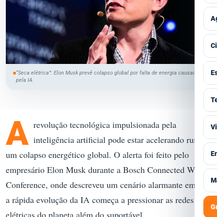
P
T
E
V
A
T
C
I
V
C
M
C
A
V
E
G
“Seca elétrica”: Elon Musk prevê colapso global por falta de energia causada
P
pela IA
C
S
V
T
S
H
S
F
A
M
V
revolução tecnológica impulsionada pela
V
P
I
A
inteligência artificial pode estar acelerando rumo a
T
P
E
V
um colapso energético global. O alerta foi feito pelo
E
B
G
A
S
empresário Elon Musk durante a Bosch Connected World
S
V
M
M
Conference, onde descreveu um cenário alarmante em que
I
C
T
a rápida evolução da IA começa a pressionar as redes
C
J
C
G
S
M
elétricas do planeta além do suportável.