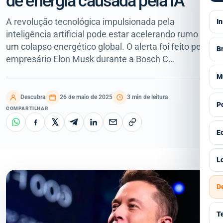
de energia causada pela IA
A revolução tecnológica impulsionada pela
In
inteligência artificial pode estar acelerando rumo a
um colapso energético global. O alerta foi feito pelo
Br
empresário Elon Musk durante a Bosch C…
V
M
S
Descubra
26 de maio de 2025
3 min de leitura
V
Po
COMPARTILHAR
E
A
V
E
P
E
G
I
V
Lo
E
C
C
I
Á
D
E
H
S
Á
P
R
T
E
G