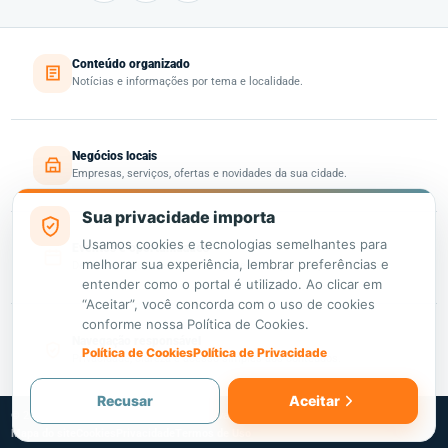
Conteúdo organizado
Notícias e informações por tema e localidade.
Negócios locais
Empresas, serviços, ofertas e novidades da sua cidade.
Sua privacidade importa
Usamos cookies e tecnologias semelhantes para
Eventos e oportunidades
melhorar sua experiência, lembrar preferências e
Descubra o que acontece e o que está disponível perto de você.
entender como o portal é utilizado. Ao clicar em
“Aceitar”, você concorda com o uso de cookies
conforme nossa Política de Cookies.
Navegação responsável
Política de Cookies
Política de Privacidade
Privacidade, clareza e acesso simples aos conteúdos.
Recusar
Aceitar
©
2026
Descubra
. Todos os direitos reservados.
Mapa do site
Cookies
Privacidade
Termos de Uso