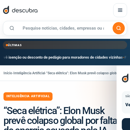
ÚLTIMAS
 ou desconto de pedágio para moradores de cidades vizinhas
Flipei reúne mai
●
Início
›
Inteligência Artificial
›
“Seca elétrica”: Elon Musk prevê colapso global por fa
INTELIGÊNCIA ARTIFICIAL
SÃ
Ve
“Seca elétrica”: Elon Musk
prevê colapso global por falta