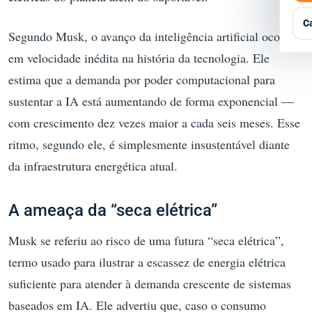
Q
P
G
E
E
C
Segundo Musk, o avanço da inteligência artificial ocorre
R
A
em velocidade inédita na história da tecnologia. Ele
T
A
estima que a demanda por poder computacional para
sustentar a IA está aumentando de forma exponencial —
E
com crescimento dez vezes maior a cada seis meses. Esse
ritmo, segundo ele, é simplesmente insustentável diante
da infraestrutura energética atual.
A ameaça da “seca elétrica”
Musk se referiu ao risco de uma futura “seca elétrica”,
termo usado para ilustrar a escassez de energia elétrica
suficiente para atender à demanda crescente de sistemas
baseados em IA. Ele advertiu que, caso o consumo