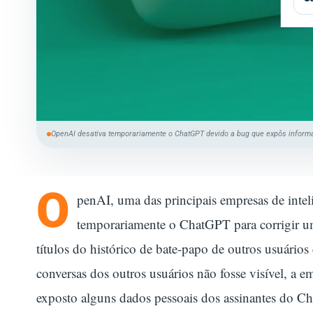
R
A
T
A
E
OpenAI desativa temporariamente o ChatGPT devido a bug que expôs inform
O
penAI, uma das principais empresas de intel
temporariamente o ChatGPT para corrigir u
títulos do histórico de bate-papo de outros usuário
conversas dos outros usuários não fosse visível, a
exposto alguns dados pessoais dos assinantes do C