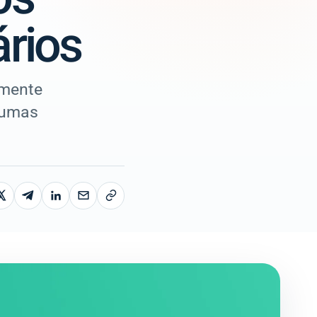
rios
emente
gumas