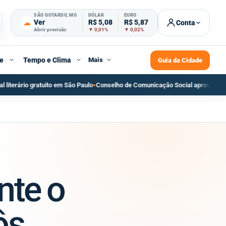
SÃO GOTARDO, MG
DÓLAR
EURO
☁
Ver
R$ 5,08
R$ 5,87
Conta
Abrir previsão
▼ 0,01%
▼ 0,02%
e
Tempo e Clima
Mais
Guia da Cidade
 Paulo
Conselho de Comunicação Social aprova recomendação sobre regulaçã
●
nte o
ôs