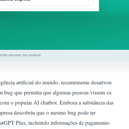
esultados Eleitorais
→
strologia
→
ransparência e Controle
→
utoconhecimento
→
soterismo
→
ações pessoais dos usuários
igência artificial do mundo, recentemente desativou
m bug que permitia que algumas pessoas vissem os
s com o popular AI chatbot. Embora a substância das
 empresa descobriu que o mesmo bug pode ter
hatGPT Plus, incluindo informações de pagamento.