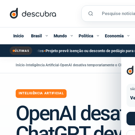
Início
Brasil
Mundo
Política
Economia
Projeto prevê isenção ou desconto de pedágio para moradores de cidades vizi
ÚLTIMAS
Início
›
Inteligência Artificial
›
OpenAI desativa temporariamente o ChatGPT d
SÃ
INTELIGÊNCIA ARTIFICIAL
Ve
OpenAI desati
ChatGPT devid