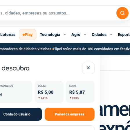
Loterias
Play
Tecnologia
Agro
Cidades
Esport
nhas
Flipei reúne mais de 180 convidados em festival literário gratuito em São
●
evido a bug que expôs informações pessoais dos usuários
O GOTARDO
DÓLAR
EURO
R$ 5,08
R$ 5,87
r
▼ 0,01%
▼ 0,02%
va temporariame
Conta do usuário
Painel da empresa
o a bug que exp