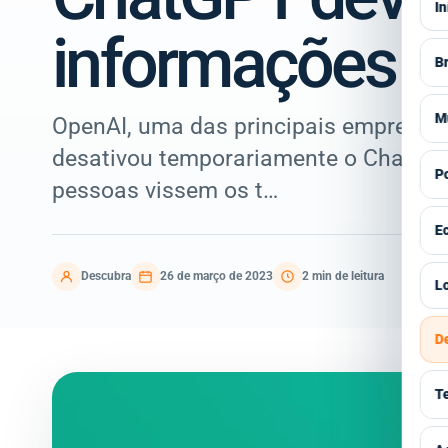
In
informações p
Br
V
M
OpenAI, uma das principais empresas d
S
desativou temporariamente o ChatGPT
V
Po
pessoas vissem os t…
E
A
V
E
P
E
G
I
V
Descubra
26 de março de 2023
2 min de leitura
Lo
E
C
C
I
Á
D
E
H
S
Á
P
R
T
E
G
P
T
E
V