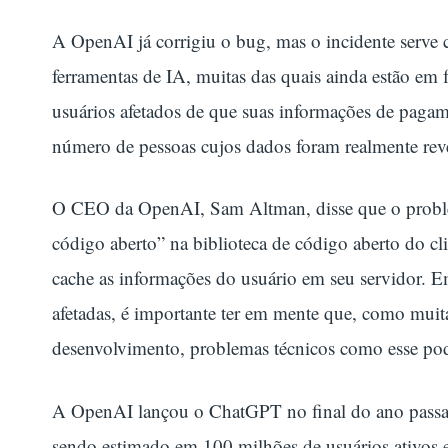
A OpenAI já corrigiu o bug, mas o incidente serve 
ferramentas de IA, muitas das quais ainda estão em f
usuários afetados de que suas informações de pagam
número de pessoas cujos dados foram realmente rev
O CEO da OpenAI, Sam Altman, disse que o proble
código aberto” na biblioteca de código aberto do c
cache as informações do usuário em seu servidor. E
afetadas, é importante ter em mente que, como muita
desenvolvimento, problemas técnicos como esse po
A OpenAI lançou o ChatGPT no final do ano passad
sendo estimado em 100 milhões de usuários ativos 