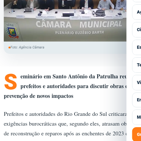
P
T
E
V
A
T
C
I
V
C
M
C
A
V
E
G
Foto: Agência Câmara
P
C
S
V
T
S
H
S
S
eminário em Santo Antônio da Patrulha reuniu
F
M
V
V
P
prefeitos e autoridades para discutir obras e
I
A
T
P
prevenção de novos impactos
E
V
E
B
G
A
S
S
Prefeitos e autoridades do Rio Grande do Sul criticaram
V
M
M
I
exigências burocráticas que, segundo eles, atrasam obras
C
T
C
J
de reconstrução e reparos após as enchentes de 2023 e
C
G
S
M