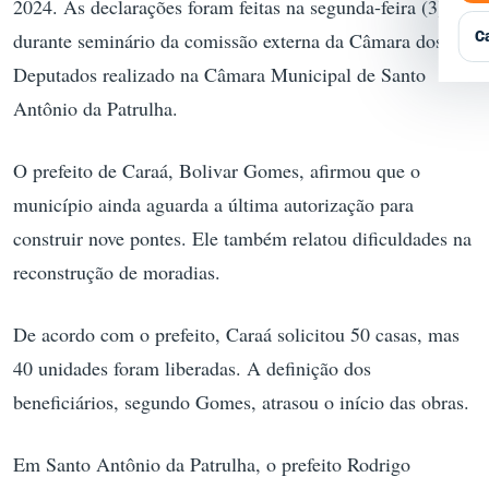
2024. As declarações foram feitas na segunda-feira (3),
Q
P
G
E
E
C
durante seminário da comissão externa da Câmara dos
R
A
Deputados realizado na Câmara Municipal de Santo
T
Antônio da Patrulha.
A
E
O prefeito de Caraá, Bolivar Gomes, afirmou que o
município ainda aguarda a última autorização para
construir nove pontes. Ele também relatou dificuldades na
reconstrução de moradias.
De acordo com o prefeito, Caraá solicitou 50 casas, mas
40 unidades foram liberadas. A definição dos
beneficiários, segundo Gomes, atrasou o início das obras.
Em Santo Antônio da Patrulha, o prefeito Rodrigo