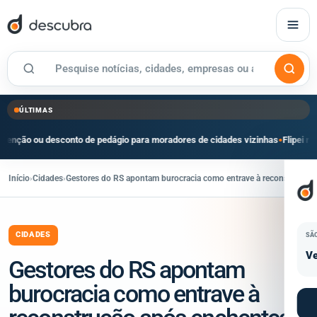
ÚLTIMAS
esconto de pedágio para moradores de cidades vizinhas
Flipei reúne mais de 1
●
Início
›
Cidades
›
Gestores do RS apontam burocracia como entrave à reconstrução 
CIDADES
SÃ
Ve
Gestores do RS apontam
burocracia como entrave à