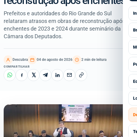
reconstrução após enchentes
Prefeitos e autoridades do Rio Grande do Sul
In
relataram atrasos em obras de reconstrução após as
enchentes de 2023 e 2024 durante seminário da
Br
Câmara dos Deputados.
V
M
S
Descubra
04 de agosto de 2026
2 min de leitura
V
Po
COMPARTILHAR
E
A
V
E
P
E
G
I
V
Lo
E
C
C
I
Á
D
E
H
S
Á
P
R
T
E
G