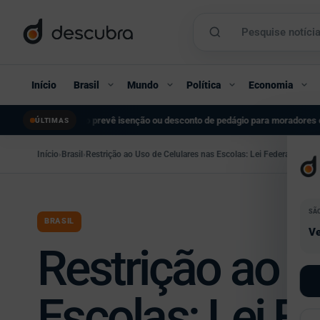
Início
Brasil
Mundo
Política
Economia
prevê isenção ou desconto de pedágio para moradores de cidades vizinhas
Fli
ÚLTIMAS
●
Início
›
Brasil
›
Restrição ao Uso de Celulares nas Escolas: Lei Federal Entra 
SÃ
BRASIL
Ve
Restrição ao U
Escolas: Lei F