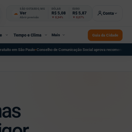
SÃO GOTARDO, MG
DÓLAR
EURO
☁
Ver
R$ 5,08
R$ 5,87
Conta
Abrir previsão
▼ 0,34%
▼ 0,07%
e
Tempo e Clima
Mais
Guia da Cidade
nselho de Comunicação Social aprova recomendação sobre regulação do str
nas
igor