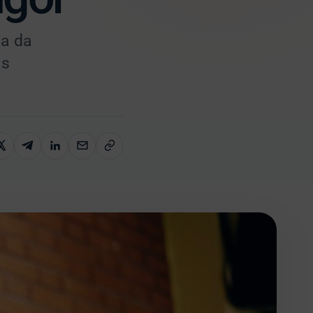
la da
as