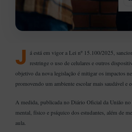
R
A
T
A
E
J
á está em vigor a Lei nº 15.100/2025, sancio
restringe o uso de celulares e outros disposit
objetivo da nova legislação é mitigar os impactos n
promovendo um ambiente escolar mais saudável e e
A medida, publicada no Diário Oficial da União no 
mental, físico e psíquico dos estudantes, além de m
aula.