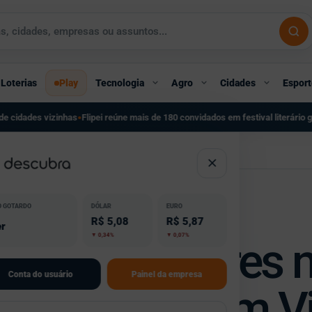
Loterias
Play
Tecnologia
Agro
Cidades
Esport
pei reúne mais de 180 convidados em festival literário gratuito em São Paulo
Co
●
em Vigor
O GOTARDO
DÓLAR
EURO
R$ 5,08
R$ 5,87
r
▼ 0,34%
▼ 0,07%
so de Celulares 
Conta do usuário
Painel da empresa
ederal Entra em V