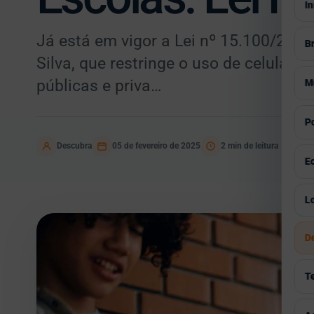
In
Já está em vigor a Lei nº 15.100/2025
Br
Silva, que restringe o uso de celulare
V
públicas e priva…
M
S
V
Po
E
A
Descubra
05 de fevereiro de 2025
2 min de leitura
V
E
P
E
G
I
V
Lo
E
C
C
I
Á
D
E
H
S
Á
P
R
T
E
G
P
T
E
V