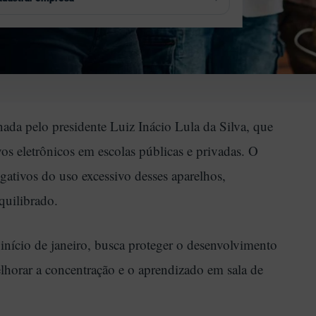
esultados Eleitorais
→
strologia
→
ransparência e Controle
→
utoconhecimento
→
soterismo
→
nada pelo presidente Luiz Inácio Lula da Silva, que
ivos eletrônicos em escolas públicas e privadas. O
egativos do uso excessivo desses aparelhos,
quilibrado.
início de janeiro, busca proteger o desenvolvimento
elhorar a concentração e o aprendizado em sala de