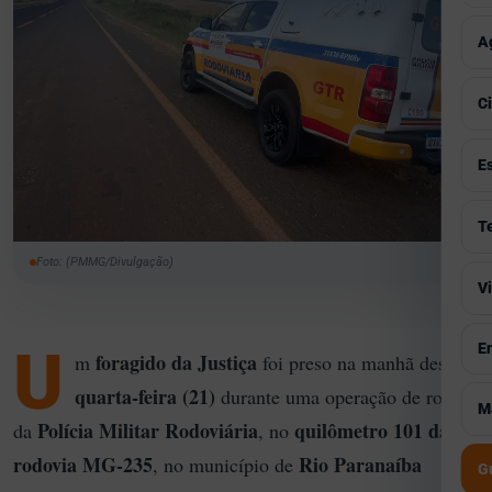
P
T
E
V
A
T
C
I
V
C
M
C
A
V
E
G
P
C
S
V
T
S
H
S
F
Foto: (PMMG/Divulgação)
M
V
V
P
I
A
T
P
E
V
U
E
B
foragido da Justiça
m
foi preso na manhã desta
G
A
S
S
quarta-feira (21)
durante uma operação de rotina
V
M
M
I
Polícia Militar Rodoviária
quilômetro 101 da
da
, no
C
T
C
J
rodovia MG-235
Rio Paranaíba
, no município de
C
G
S
M