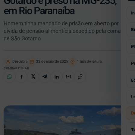
Gotardo é preso na MG-235,
em Rio Paranaíba
In
Homem tinha mandado de prisão em aberto por
Br
dívida de pensão alimentícia expedido pela comarca
de São Gotardo
V
M
S
V
Descubra
22 de maio de 2025
1 min de leitura
Po
E
COMPARTILHAR
A
V
E
P
E
G
I
V
Lo
E
C
C
I
Á
D
E
H
S
Á
P
R
T
E
G