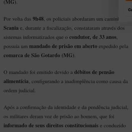
(MG)
.
Q
P
G
E
E
C
R
9h48
Por volta das
, os policiais abordaram um caminhão
A
T
Scania
e, durante a fiscalização, constataram através dos
A
condutor, de 33 anos
sistemas informatizados que o
,
E
mandado de prisão em aberto
possuía um
expedido pela
comarca de São Gotardo (MG)
.
débitos de pensão
O mandado foi emitido devido a
alimentícia
, configurando a inadimplência como causa da
ordem judicial.
Após a confirmação da identidade e da pendência judicial,
os militares deram voz de prisão ao homem, que foi
informado de seus direitos constitucionais
e conduzido