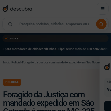
ÚLTIMAS
ores de cidades vizinhas
Flipei reúne mais de 180 convidados em festival lite
●
Início
›
Policial
›
Foragido da Justiça com mandado expedido em São Gotardo é pre
POLICIAL
SÃ
Ve
Foragido da Justiça com
mandado expedido em São