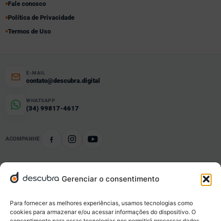
Fale conosco
Política de Privacidade
Termos de Uso
E-MAIL
contato@descubra.digital
WHATSAPP
(34) 99817-4617
ACOMPANHE
Gerenciar o consentimento
Conteúdo organizado
Notícias e informações por tema e localidade.
Para fornecer as melhores experiências, usamos tecnologias como
cookies para armazenar e/ou acessar informações do dispositivo. O
consentimento para essas tecnologias nos permitirá processar dados