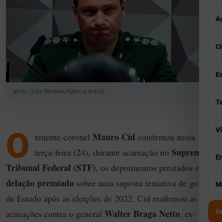
P
T
E
V
A
T
C
I
V
C
M
C
A
V
E
G
P
C
Foto: (Lula Marques/Agência Brasil)
S
V
T
S
H
S
F
M
V
O
V
P
I
Mauro Cid
tenente-coronel
confirmou nesta
A
T
P
Supremo
E
terça-feira (24), durante acareação no
V
E
B
G
Tribunal Federal (STF)
, os depoimentos prestados em
A
S
S
V
delação premiada
sobre uma suposta tentativa de golpe
M
M
I
C
de Estado após as eleições de 2022. Cid reafirmou as
T
C
J
C
Walter Braga Netto
acusações contra o general
, ex-
G
S
M