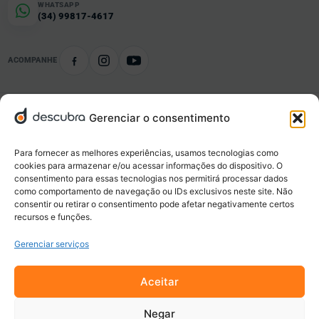
WHATSAPP
(34) 99817-4617
ACOMPANHE
Gerenciar o consentimento
Conteúdo organizado
Notícias e informações por tema e localidade.
Para fornecer as melhores experiências, usamos tecnologias como
cookies para armazenar e/ou acessar informações do dispositivo. O
consentimento para essas tecnologias nos permitirá processar dados
Negócios locais
como comportamento de navegação ou IDs exclusivos neste site. Não
Empresas, serviços, ofertas e novidades da sua cidade.
consentir ou retirar o consentimento pode afetar negativamente certos
recursos e funções.
Gerenciar serviços
Eventos e oportunidades
Descubra o que acontece e o que está disponível perto de você.
Aceitar
Negar
Navegação responsável