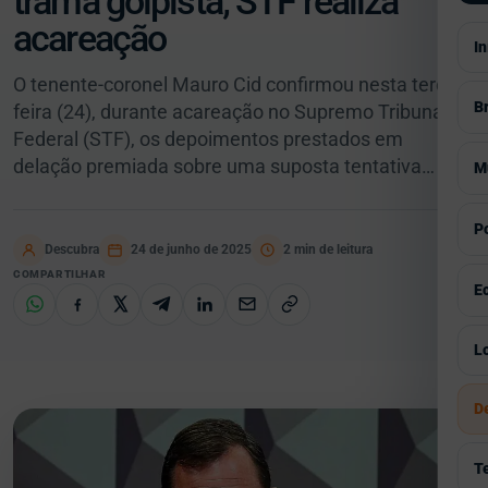
trama golpista; STF realiza
acareação
In
O tenente-coronel Mauro Cid confirmou nesta terça-
Br
feira (24), durante acareação no Supremo Tribunal
Federal (STF), os depoimentos prestados em
V
delação premiada sobre uma suposta tentativa…
M
S
V
Po
E
Descubra
24 de junho de 2025
2 min de leitura
A
COMPARTILHAR
V
E
P
E
G
I
V
Lo
E
C
C
I
Á
D
E
H
S
Á
P
R
T
E
G