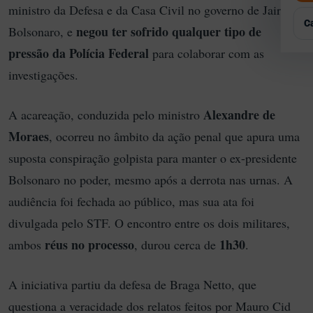
Q
P
ministro da Defesa e da Casa Civil no governo de Jair
G
E
E
C
negou ter sofrido qualquer tipo de
Bolsonaro, e
R
A
pressão da Polícia Federal
para colaborar com as
T
A
investigações.
E
Alexandre de
A acareação, conduzida pelo ministro
Moraes
, ocorreu no âmbito da ação penal que apura uma
suposta conspiração golpista para manter o ex-presidente
Bolsonaro no poder, mesmo após a derrota nas urnas. A
audiência foi fechada ao público, mas sua ata foi
divulgada pelo STF. O encontro entre os dois militares,
réus no processo
1h30
ambos
, durou cerca de
.
A iniciativa partiu da defesa de Braga Netto, que
questiona a veracidade dos relatos feitos por Mauro Cid