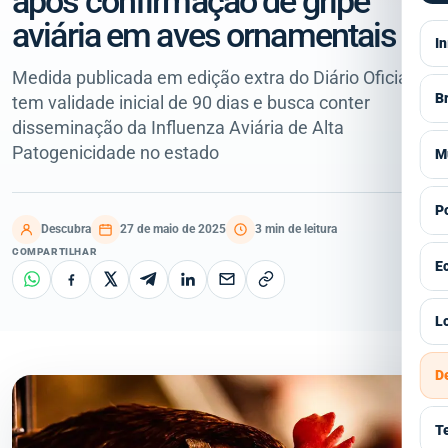
após confirmação de gripe
aviária em aves ornamentais
In
Medida publicada em edição extra do Diário Oficial
Br
tem validade inicial de 90 dias e busca conter
disseminação da Influenza Aviária de Alta
V
Patogenicidade no estado
M
S
V
Po
E
Descubra
27 de maio de 2025
3 min de leitura
A
COMPARTILHAR
V
E
P
E
G
I
V
Lo
E
C
C
I
Á
D
E
H
S
Á
P
R
T
E
G