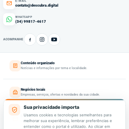
E-MAIL
contato@descubra.digital
WHATSAPP
(34) 99817-4617
ACOMPANHE
Conteúdo organizado
Notícias e informações por tema e localidade.
Negócios locais
Empresas, serviços, ofertas e novidades da sua cidade.
Sua privacidade importa
Usamos cookies e tecnologias semelhantes para
Eventos e oportunidades
melhorar sua experiência, lembrar preferências e
Descubra o que acontece e o que está disponível perto de você.
entender como o portal é utilizado. Ao clicar em