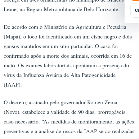
Q
P
G
E
Leme, na Região Metropolitana de Belo Horizonte.
E
C
R
A
De acordo com o Ministério da Agricultura e Pecuária
T
A
(Mapa), o foco foi identificado em um cisne negro e dois
E
gansos mantidos em um sítio particular. O caso foi
confirmado após a morte dos animais, ocorrida em 16 de
maio. Os exames laboratoriais apontaram a presença do
vírus da Influenza Aviária de Alta Patogenicidade
(IAAP).
O decreto, assinado pelo governador Romeu Zema
(Novo), estabelece a validade de 90 dias, prorrogáveis
caso necessário. “As medidas de monitoramento, as ações
preventivas e a análise de riscos da IAAP serão realizadas