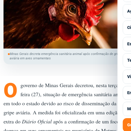
P
T
E
V
A
T
C
I
V
C
M
C
A
V
E
G
P
C
Minas Gerais decreta emergência sanitária animal após confirmação de gripe
S
V
aviária em aves ornamentais
T
S
H
S
F
M
V
V
P
I
O
A
T
governo de Minas Gerais decretou, nesta terça-
P
E
V
E
feira (27), situação de emergência sanitária animal
B
G
A
S
em todo o estado devido ao risco de disseminação da
S
V
M
M
gripe aviária. A medida foi oficializada em uma edição
I
C
T
extra do
Diário Oficial
após a confirmação de um foco da
C
J
C
G
S
M
doença em aves ornamentais no município de Mateus