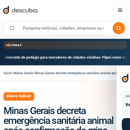
ÚLTIMAS
 pedágio para moradores de cidades vizinhas
Flipei reúne mais de 180 convida
●
Início
›
Minas Gerais
›
Minas Gerais decreta emergência sanitária animal após confir
MINAS GERAIS
SÃ
Ve
Minas Gerais decreta
emergência sanitária animal