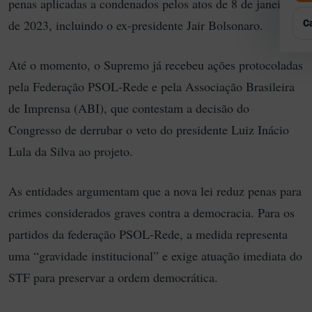
penas aplicadas a condenados pelos atos de 8 de janeiro
Q
P
G
E
E
de 2023, incluindo o ex-presidente
Jair Bolsonaro
.
C
R
A
T
Até o momento, o Supremo já recebeu ações protocoladas
A
pela Federação PSOL-Rede e pela
Associação Brasileira
E
de Imprensa
(ABI), que contestam a decisão do
Congresso de derrubar o veto do presidente
Luiz Inácio
Lula da Silva
ao projeto.
As entidades argumentam que a nova lei reduz penas para
crimes considerados graves contra a democracia. Para os
partidos da federação PSOL-Rede, a medida representa
uma “gravidade institucional” e exige atuação imediata do
STF para preservar a ordem democrática.