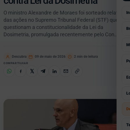
contra Lei da Dosimetria
O ministro Alexandre de Moraes foi sorteado relator
In
das ações no Supremo Tribunal Federal (STF) que
questionam a constitucionalidade da Lei da
Br
Dosimetria, promulgada recentemente pelo Con…
V
M
S
Descubra
09 de maio de 2026
2 min de leitura
V
Po
COMPARTILHAR
E
A
V
E
P
E
G
I
V
Lo
E
C
C
I
Á
D
E
H
S
Á
P
R
T
E
G