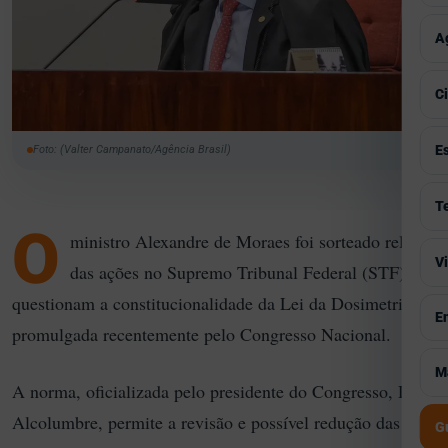
P
T
E
V
A
T
C
I
V
C
M
C
A
V
E
G
Foto: (Valter Campanato/Agência Brasil)
P
C
S
V
T
S
H
O
S
ministro
Alexandre de Moraes
foi sorteado relator
F
M
V
V
P
das ações no
Supremo Tribunal Federal
(STF) que
I
A
T
P
questionam a constitucionalidade da Lei da Dosimetria,
E
V
E
B
G
promulgada recentemente pelo Congresso Nacional.
A
S
S
V
M
M
I
A norma, oficializada pelo presidente do Congresso,
Davi
C
T
C
J
Alcolumbre
, permite a revisão e possível redução das
C
G
S
M