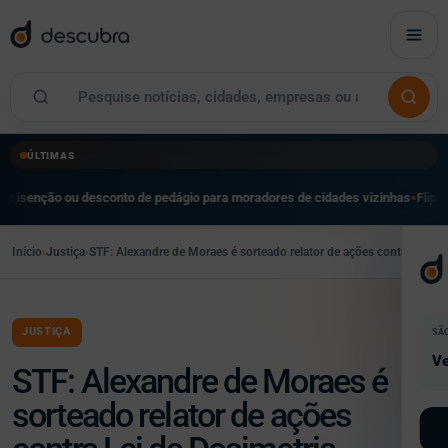
ÚLTIMAS
 ou desconto de pedágio para moradores de cidades vizinhas
Flipei reúne mais
●
Início
›
Justiça
›
STF: Alexandre de Moraes é sorteado relator de ações contra Lei da
JUSTIÇA
SÃ
Ve
STF: Alexandre de Moraes é
sorteado relator de ações