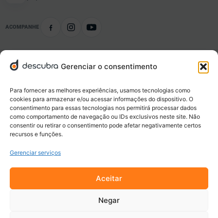
ACOMPANHE
Gerenciar o consentimento
Conteúdo organizado
Notícias e informações por tema e localidade.
Para fornecer as melhores experiências, usamos tecnologias como
cookies para armazenar e/ou acessar informações do dispositivo. O
consentimento para essas tecnologias nos permitirá processar dados
Negócios locais
como comportamento de navegação ou IDs exclusivos neste site. Não
Empresas, serviços, ofertas e novidades da sua cidade.
consentir ou retirar o consentimento pode afetar negativamente certos
recursos e funções.
Gerenciar serviços
Eventos e oportunidades
Descubra o que acontece e o que está disponível perto de você.
Aceitar
Negar
Navegação responsável
Privacidade, clareza e acesso simples aos conteúdos.